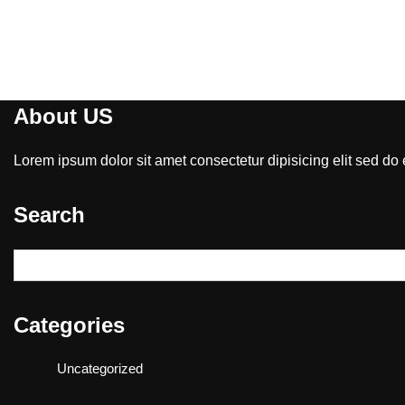
About US
Lorem ipsum dolor sit amet consectetur dipisicing elit sed d
Search
Search
for:
Categories
Uncategorized