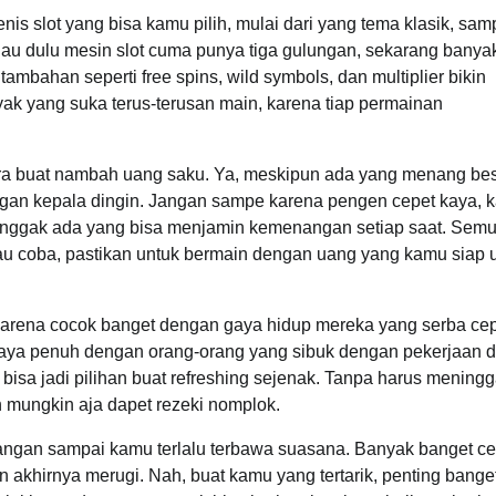
s slot yang bisa kamu pilih, mulai dari yang tema klasik, sam
Kalau dulu mesin slot cuma punya tiga gulungan, sekarang banya
tambahan seperti free spins, wild symbols, dan multiplier bikin
k yang suka terus-terusan main, karena tiap permainan
i cara buat nambah uang saku. Ya, meskipun ada yang menang bes
engan kepala dingin. Jangan sampe karena pengen cepet kaya, 
t, nggak ada yang bisa menjamin kemenangan setiap saat. Semu
au coba, pastikan untuk bermain dengan uang yang kamu siap 
n karena cocok banget dengan gaya hidup mereka yang serba ce
rabaya penuh dengan orang-orang yang sibuk dengan pekerjaan 
e bisa jadi pilihan buat refreshing sejenak. Tanpa harus mening
 mungkin aja dapet rezeki nomplok.
jangan sampai kamu terlalu terbawa suasana. Banyak banget cer
 akhirnya merugi. Nah, buat kamu yang tertarik, penting bange