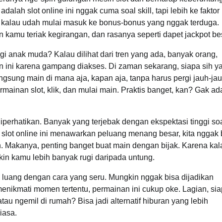
ah slot online ini nggak cuma soal skill, tapi lebih ke faktor
gi kalau udah mulai masuk ke bonus-bonus yang nggak terduga.
kamu teriak kegirangan, dan rasanya seperti dapet jackpot be
agi anak muda? Kalau dilihat dari tren yang ada, banyak orang,
an ini karena gampang diakses. Di zaman sekarang, siapa sih y
ngsung main di mana aja, kapan aja, tanpa harus pergi jauh-ja
mainan slot, klik, dan mulai main. Praktis banget, kan? Gak ad
s diperhatikan. Banyak yang terjebak dengan ekspektasi tinggi so
slot online ini menawarkan peluang menang besar, kita nggak 
. Makanya, penting banget buat main dengan bijak. Karena kal
kin kamu lebih banyak rugi daripada untung.
aktu luang dengan cara yang seru. Mungkin nggak bisa dijadikan
enikmati momen tertentu, permainan ini cukup oke. Lagian, si
au ngemil di rumah? Bisa jadi alternatif hiburan yang lebih
iasa.