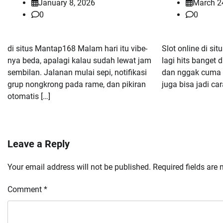
January 8, 2026
March 2
0
0
di situs Mantap168 Malam hari itu vibe-
Slot online di s
nya beda, apalagi kalau sudah lewat jam
lagi hits banget
sembilan. Jalanan mulai sepi, notifikasi
dan nggak cuma s
grup nongkrong pada rame, dan pikiran
juga bisa jadi car
otomatis […]
Leave a Reply
Your email address will not be published.
Required fields are
Comment
*