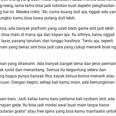
-iseng, lama-lama bisa jadi rutinitas buat dapetin penghasilan 
g hal ini. Mereka mikir, “Ah, cuma buang duit aja, nggak ada ya
ungkin kamu bisa bawa pulang duit lebih.
ya, ada banyak platform yang udah bikin game slot jadi lebih
isa main di mana aja dan kapan aja. Itu artinya, kamu nggak 
ayar, pasang taruhan, dan tunggu hasilnya. Tentu aja, seperti
main yang benar, slot bisa jadi cara yang cukup menarik buat ng
inan yang ditawarin. Ada banyak banget tema dan jenis permai
gak rumit dan menantang. Semua itu tergantung selera dan
ng bagus punya banyak fitur, kayak bonus-bonus menarik atau 
ih cuan. Dengan begini, setiap kali kamu main, ada kemungkinan
ain baru. Jadi, kalau kamu baru pertama kali nyobain slot, ada
yan gede. Itu bisa jadi modal awal buat main tanpa harus
utaran gratis” atau free spins yang bisa kamu manfaatin untu