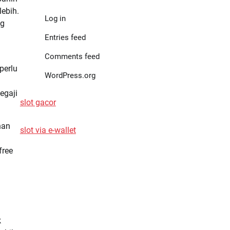
lebih.
Log in
ng
Entries feed
Comments feed
perlu
WordPress.org
egaji
slot gacor
nan
slot via e-wallet
free
k