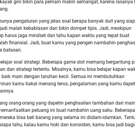
ayak gini bikin para pemain makin semangat, karena rasanya 
ang.
 punya pengaturan yang jelas soal berapa banyak duit yang siap
jadi malah kebablasan dan bikin dompet tipis. Jadi, meskipun
p harus jaga mindset dan tahu kapan waktu yang tepat buat
alah finansial. Jadi, buat kamu yang pengen nambahin penghas
a batasan.
belajar soal strategi. Beberapa game slot memang bergantung 
n dan strategi tertentu. Misalnya, kamu bisa belajar kapan wa
ih baik main dengan taruhan kecil. Semua ini membutuhkan
minan kamu bakal menang terus, pengalaman yang kamu dapet
pannya.
entang orang-orang yang dapetin penghasilan tambahan dari main 
 memanfaatkan peluang ini buat nambahin uang saku. Beberapa
mereka bisa beli barang yang selama ini diidam-idamkan. Tentu
apa tahu, kalau kamu hoki dan konsisten, kamu bisa jadi bag