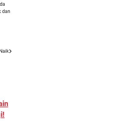
ada
k dan
Naik
ain
i!