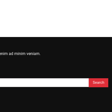
t enim ad minim veniam.