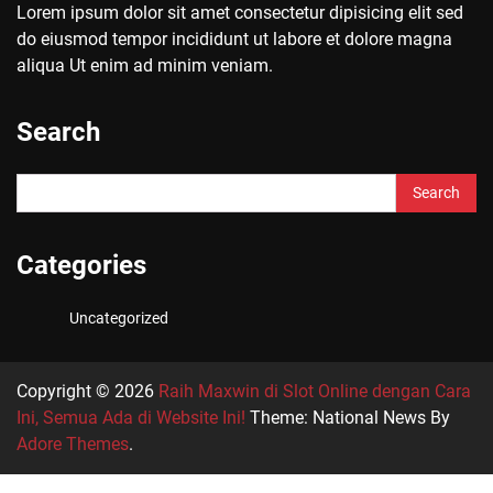
Lorem ipsum dolor sit amet consectetur dipisicing elit sed
do eiusmod tempor incididunt ut labore et dolore magna
aliqua Ut enim ad minim veniam.
Search
Search
for:
Categories
Uncategorized
Copyright © 2026
Raih Maxwin di Slot Online dengan Cara
Ini, Semua Ada di Website Ini!
Theme: National News By
Adore Themes
.