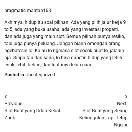
pragmatic mantap168
Akhirnya, hidup itu soal pilihan. Ada yang pilih jalur kerja 9
to 5, ada yang buka usaha, ada yang investasi properti,
dan ada juga yang main slot. Semua pilihan punya resiko,
tapi juga punya peluang. Jangan biarin omongan orang
ngebatesin lo. Kalau lo ngerasa slot cocok buat lo, jalanin
aja. Siapa tau dari sana, lo bisa dapetin hidup yang lebih
enak, lebih bebas, dan tentunya lebih cuan.
Posted in
Uncategorized
Post
Previous:
Next:
navigation
Slot Buat yang Udah Kebal
Slot Buat yang Sering
Zonk
Ketinggalan Tapi Tetap
Ngejar