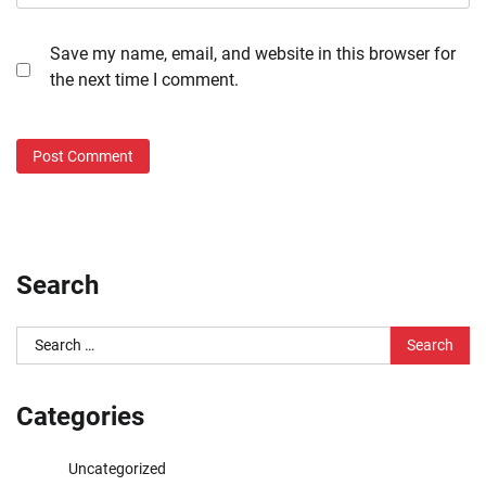
Save my name, email, and website in this browser for
the next time I comment.
Search
Search
for:
Categories
Uncategorized