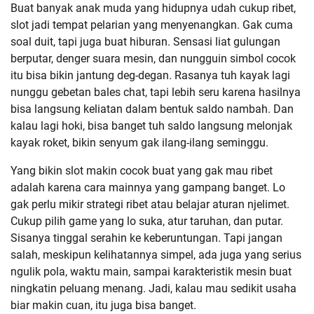
Buat banyak anak muda yang hidupnya udah cukup ribet,
slot jadi tempat pelarian yang menyenangkan. Gak cuma
soal duit, tapi juga buat hiburan. Sensasi liat gulungan
berputar, denger suara mesin, dan nungguin simbol cocok
itu bisa bikin jantung deg-degan. Rasanya tuh kayak lagi
nunggu gebetan bales chat, tapi lebih seru karena hasilnya
bisa langsung keliatan dalam bentuk saldo nambah. Dan
kalau lagi hoki, bisa banget tuh saldo langsung melonjak
kayak roket, bikin senyum gak ilang-ilang seminggu.
Yang bikin slot makin cocok buat yang gak mau ribet
adalah karena cara mainnya yang gampang banget. Lo
gak perlu mikir strategi ribet atau belajar aturan njelimet.
Cukup pilih game yang lo suka, atur taruhan, dan putar.
Sisanya tinggal serahin ke keberuntungan. Tapi jangan
salah, meskipun kelihatannya simpel, ada juga yang serius
ngulik pola, waktu main, sampai karakteristik mesin buat
ningkatin peluang menang. Jadi, kalau mau sedikit usaha
biar makin cuan, itu juga bisa banget.