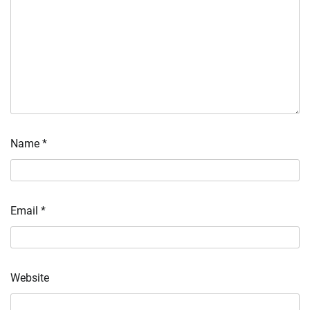
Name
*
Email
*
Website