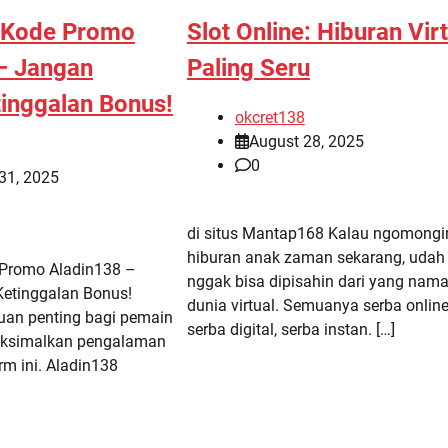
 Kode Promo
Slot Online: Hiburan Vir
– Jangan
Paling Seru
inggalan Bonus!
okcret138
August 28, 2025
0
31, 2025
di situs Mantap168 Kalau ngomongi
hiburan anak zaman sekarang, udah
 Promo Aladin138 –
nggak bisa dipisahin dari yang nam
etinggalan Bonus!
dunia virtual. Semuanya serba online
an penting bagi pemain
serba digital, serba instan. […]
aksimalkan pengalaman
rm ini. Aladin138