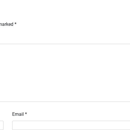
 marked
*
Email
*