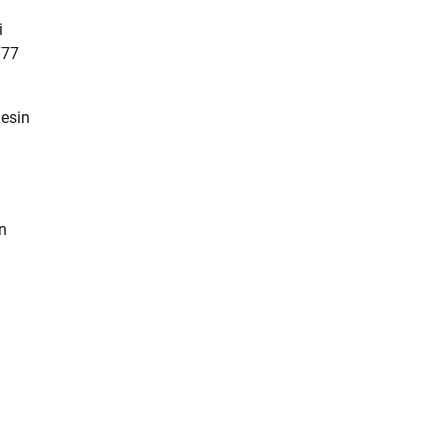
i
777
Mesin
n