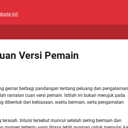
site Ini!
uan Versi Pemain
ng gemar berbagi pandangan tentang peluang dan pengalaman
lah ramalan cuan versi pemain. Istilah ini bukan merujuk pada
g dibentuk dari kebiasaan, waktu bermain, serta pengamatan
erasah. Intuisi tersebut muncul setelah sering bermain dan
 momen tertentu yang dirasa lebih nyaman untuk memulai, k