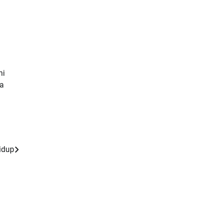
ni
ka
idup