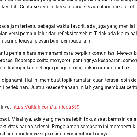
kendali. Cerita seperti ini berkembang secara alami melalui ob
ada jam tertentu sebagai waktu favorit, ada juga yang menilai
an versi pemain lahir dari refleksi tersebut. Tidak ada klaim b
 sering terasa relevan bagi pembaca lain.
ntu pemain baru memahami cara berpikir komunitas. Mereka b
a proses. Beberapa cerita menyoroti pentingnya kesabaran, seme
an disampaikan sebagai pengalaman, bukan arahan mutlak.
ipahami. Hal ini membuat topik ramalan cuan terasa lebih de
anji berlebihan. Justru kesederhanaan inilah yang membuat cerit
minya:
https://gitlab.com/tamiada859
adi. Misalnya, ada yang merasa lebih fokus saat bermain dal
h aktivitas harian selesai. Pengalaman semacam ini membentuk 
h istilah ramalan versi pemain mendapat maknanya.