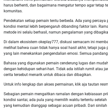
harus berhenti, dan bagaimana mengatur tempo agar tetap ter
komunitas.
Pendekatan setiap pemain tentu berbeda. Ada yang percaya p
kondisi mental lebih berpengaruh dibanding faktor lain. Ramal
metode ini selalu berhasil, namun pengalaman yang dibagikan
Di dalam ekosistem okeplay777, diskusi semacam ini memba
melihat bahwa cuan tidak hanya soal hasil akhir, tetapi jug
yang lain menekankan pengendalian emosi. Semua pandang
Bahasa yang digunakan pemain cenderung lugas dan mudah d
dengan kehidupan sehari-hari. Tidak ada istilah rumit atau j
cerita tersebut menarik untuk dibaca dan dibagikan.
Untuk info lengkap dan akses permainan, klik aja tautan res
Sebagian pemain mengaitkan ramalan dengan kebiasaan prib
kondisi santai, ada pula yang memilih waktu tertentu setela
yang kemudian dianggap sebagai acuan pribadi. Dari sinila