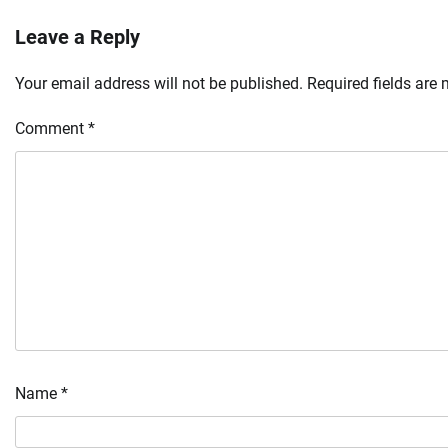
Leave a Reply
Your email address will not be published.
Required fields are
Comment
*
Name
*