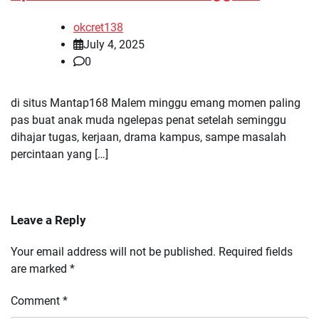
okcret138
July 4, 2025
0
di situs Mantap168 Malem minggu emang momen paling
pas buat anak muda ngelepas penat setelah seminggu
dihajar tugas, kerjaan, drama kampus, sampe masalah
percintaan yang […]
Leave a Reply
Your email address will not be published.
Required fields
are marked
*
Comment
*