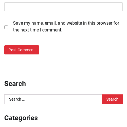
Save my name, email, and website in this browser for
the next time I comment.
Search
Search
for:
Categories