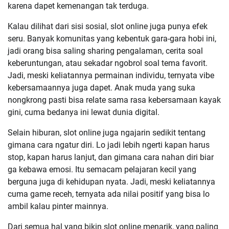
karena dapet kemenangan tak terduga.
Kalau dilihat dari sisi sosial, slot online juga punya efek
seru. Banyak komunitas yang kebentuk gara-gara hobi ini,
jadi orang bisa saling sharing pengalaman, cerita soal
keberuntungan, atau sekadar ngobrol soal tema favorit.
Jadi, meski keliatannya permainan individu, ternyata vibe
kebersamaannya juga dapet. Anak muda yang suka
nongkrong pasti bisa relate sama rasa kebersamaan kayak
gini, cuma bedanya ini lewat dunia digital.
Selain hiburan, slot online juga ngajarin sedikit tentang
gimana cara ngatur diri. Lo jadi lebih ngerti kapan harus
stop, kapan harus lanjut, dan gimana cara nahan diri biar
ga kebawa emosi. Itu semacam pelajaran kecil yang
berguna juga di kehidupan nyata. Jadi, meski keliatannya
cuma game receh, ternyata ada nilai positif yang bisa lo
ambil kalau pinter mainnya.
Dari semua hal yang bikin slot online menarik, yang paling