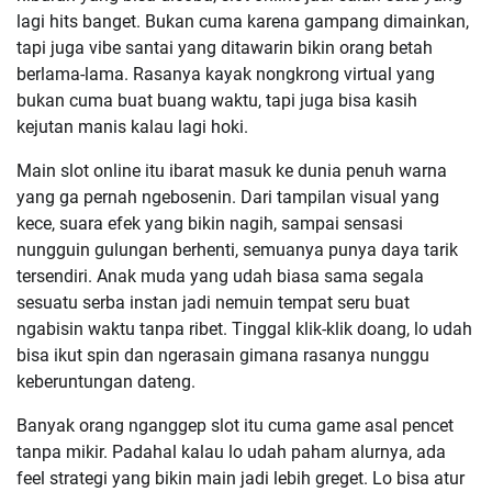
lagi hits banget. Bukan cuma karena gampang dimainkan,
tapi juga vibe santai yang ditawarin bikin orang betah
berlama-lama. Rasanya kayak nongkrong virtual yang
bukan cuma buat buang waktu, tapi juga bisa kasih
kejutan manis kalau lagi hoki.
Main slot online itu ibarat masuk ke dunia penuh warna
yang ga pernah ngebosenin. Dari tampilan visual yang
kece, suara efek yang bikin nagih, sampai sensasi
nungguin gulungan berhenti, semuanya punya daya tarik
tersendiri. Anak muda yang udah biasa sama segala
sesuatu serba instan jadi nemuin tempat seru buat
ngabisin waktu tanpa ribet. Tinggal klik-klik doang, lo udah
bisa ikut spin dan ngerasain gimana rasanya nunggu
keberuntungan dateng.
Banyak orang nganggep slot itu cuma game asal pencet
tanpa mikir. Padahal kalau lo udah paham alurnya, ada
feel strategi yang bikin main jadi lebih greget. Lo bisa atur