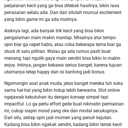
perjalanan kecil yang ga bisa ditebak hasilnya, bikin rasa
penasaran selalu ada. Dan dari situlah muncul excitement
yang bikin game ini ga ada matinya.
Asiknya lagi, ada banyak trik kecil yang bisa bikin
pengalaman main makin mantap. Misalnya atur tempo
spin biar ga cepet habis, atau coba beberapa tema biar ga
stuck di satu pilihan. Walau ga ada rumus pasti buat
menang, tapi ngulik gaya main sendiri bisa bikin lo makin
enjoy. Intinya, jangan kebawa serius banget, karena tujuan
utamanya tetep happy dan isi kantong jadi bonus.
Ngomongin soal anak muda, jelas banget mereka tuh suka
sama hal-hal yang bikin hidup lebih berwarna. Slot online
ngejawab kebutuhan itu dengan konsep simpel tapi
impactful. Lo ga perlu effort gede buat nikmatin permainan
ini, cukup siapin mood yang oke dan modal secukupnya.
Dari situ, setiap spin jadi momen yang penuh kejutan.
Kadang bisa bikin ngakak sendiri, kadang bikin teriak kecil