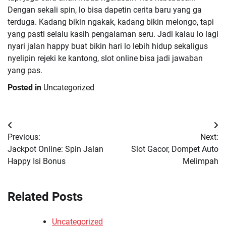
Dengan sekali spin, lo bisa dapetin cerita baru yang ga
terduga. Kadang bikin ngakak, kadang bikin melongo, tapi
yang pasti selalu kasih pengalaman seru. Jadi kalau lo lagi
nyari jalan happy buat bikin hari lo lebih hidup sekaligus
nyelipin rejeki ke kantong, slot online bisa jadi jawaban
yang pas.
Posted in
Uncategorized
Post
Previous:
Next:
navigation
Jackpot Online: Spin Jalan
Slot Gacor, Dompet Auto
Happy Isi Bonus
Melimpah
Related Posts
Uncategorized