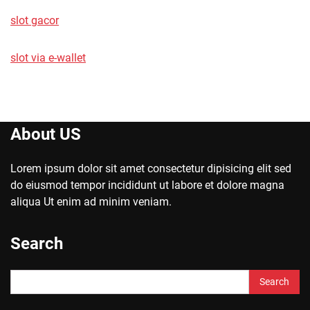
slot gacor
slot via e-wallet
About US
Lorem ipsum dolor sit amet consectetur dipisicing elit sed
do eiusmod tempor incididunt ut labore et dolore magna
aliqua Ut enim ad minim veniam.
Search
Search
for: