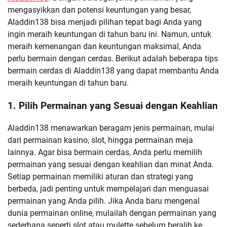
mengasyikkan dan potensi keuntungan yang besar,
Aladdin138 bisa menjadi pilihan tepat bagi Anda yang
ingin meraih keuntungan di tahun baru ini. Namun, untuk
meraih kemenangan dan keuntungan maksimal, Anda
perlu bermain dengan cerdas. Berikut adalah beberapa tips
bermain cerdas di Aladdin138 yang dapat membantu Anda
meraih keuntungan di tahun baru.
1.
Pilih Permainan yang Sesuai dengan Keahlian
Aladdin138 menawarkan beragam jenis permainan, mulai
dari permainan kasino, slot, hingga permainan meja
lainnya. Agar bisa bermain cerdas, Anda perlu memilih
permainan yang sesuai dengan keahlian dan minat Anda.
Setiap permainan memiliki aturan dan strategi yang
berbeda, jadi penting untuk mempelajari dan menguasai
permainan yang Anda pilih. Jika Anda baru mengenal
dunia permainan online, mulailah dengan permainan yang
sederhana seperti slot atau roulette sebelum beralih ke