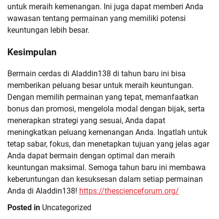
untuk meraih kemenangan. Ini juga dapat memberi Anda
wawasan tentang permainan yang memiliki potensi
keuntungan lebih besar.
Kesimpulan
Bermain cerdas di Aladdin138 di tahun baru ini bisa
memberikan peluang besar untuk meraih keuntungan.
Dengan memilih permainan yang tepat, memanfaatkan
bonus dan promosi, mengelola modal dengan bijak, serta
menerapkan strategi yang sesuai, Anda dapat
meningkatkan peluang kemenangan Anda. Ingatlah untuk
tetap sabar, fokus, dan menetapkan tujuan yang jelas agar
Anda dapat bermain dengan optimal dan meraih
keuntungan maksimal. Semoga tahun baru ini membawa
keberuntungan dan kesuksesan dalam setiap permainan
Anda di Aladdin138!
https://thescienceforum.org/
Posted in
Uncategorized