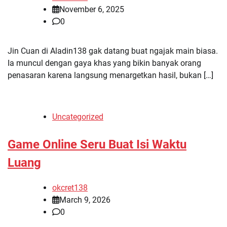
November 6, 2025
0
Jin Cuan di Aladin138 gak datang buat ngajak main biasa.
Ia muncul dengan gaya khas yang bikin banyak orang
penasaran karena langsung menargetkan hasil, bukan […]
Uncategorized
Game Online Seru Buat Isi Waktu
Luang
okcret138
March 9, 2026
0