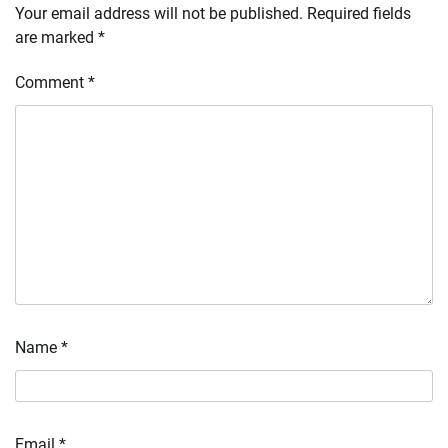
Your email address will not be published.
Required fields
are marked
*
Comment
*
Name
*
Email
*