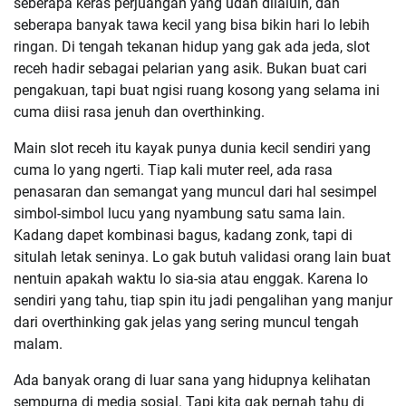
seberapa keras perjuangan yang udah dilaluin, dan
seberapa banyak tawa kecil yang bisa bikin hari lo lebih
ringan. Di tengah tekanan hidup yang gak ada jeda, slot
receh hadir sebagai pelarian yang asik. Bukan buat cari
pengakuan, tapi buat ngisi ruang kosong yang selama ini
cuma diisi rasa jenuh dan overthinking.
Main slot receh itu kayak punya dunia kecil sendiri yang
cuma lo yang ngerti. Tiap kali muter reel, ada rasa
penasaran dan semangat yang muncul dari hal sesimpel
simbol-simbol lucu yang nyambung satu sama lain.
Kadang dapet kombinasi bagus, kadang zonk, tapi di
situlah letak seninya. Lo gak butuh validasi orang lain buat
nentuin apakah waktu lo sia-sia atau enggak. Karena lo
sendiri yang tahu, tiap spin itu jadi pengalihan yang manjur
dari overthinking gak jelas yang sering muncul tengah
malam.
Ada banyak orang di luar sana yang hidupnya kelihatan
sempurna di media sosial. Tapi kita gak pernah tahu di