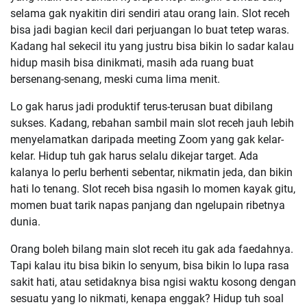
selama gak nyakitin diri sendiri atau orang lain. Slot receh
bisa jadi bagian kecil dari perjuangan lo buat tetep waras.
Kadang hal sekecil itu yang justru bisa bikin lo sadar kalau
hidup masih bisa dinikmati, masih ada ruang buat
bersenang-senang, meski cuma lima menit.
Lo gak harus jadi produktif terus-terusan buat dibilang
sukses. Kadang, rebahan sambil main slot receh jauh lebih
menyelamatkan daripada meeting Zoom yang gak kelar-
kelar. Hidup tuh gak harus selalu dikejar target. Ada
kalanya lo perlu berhenti sebentar, nikmatin jeda, dan bikin
hati lo tenang. Slot receh bisa ngasih lo momen kayak gitu,
momen buat tarik napas panjang dan ngelupain ribetnya
dunia.
Orang boleh bilang main slot receh itu gak ada faedahnya.
Tapi kalau itu bisa bikin lo senyum, bisa bikin lo lupa rasa
sakit hati, atau setidaknya bisa ngisi waktu kosong dengan
sesuatu yang lo nikmati, kenapa enggak? Hidup tuh soal