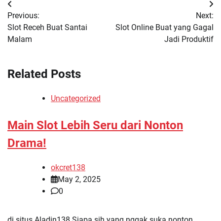
Post
Previous:
Next:
navigation
Slot Receh Buat Santai
Slot Online Buat yang Gagal
Malam
Jadi Produktif
Related Posts
Uncategorized
Main Slot Lebih Seru dari Nonton
Drama!
okcret138
May 2, 2025
0
di situs Aladin138 Siapa sih yang nggak suka nonton