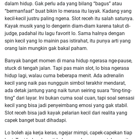
dalam hidup. Gak perlu ada yang bilang “bagus” atau
“bermanfaat” buat bikin lo merasa itu layak. Kadang yang
kecil-kecil justru paling ngena. Slot receh itu salah satunya.
Kayak musik yang lo dengerin diam-diam karena takut di-
judge, padahal itu lagu favorit lo. Sama halnya dengan
spin kecil yang lo mainin pas istirahat, itu punya arti yang
orang lain mungkin gak bakal paham.
Banyak banget momen di mana hidup ngerasa nge-pause,
stuck di tengah jalan. Tapi pas main slot, lo bisa ngerasa
hidup lagi, walau cuma beberapa menit. Ada adrenalin
kecil yang naik pas nungguin simbol terakhir mendarat,
ada detak jantung yang naik turun seiring suara “ting-ting-
ting” dari layar. Ini bukan cuma soal cuan, tapi soal sensasi
kecil yang bisa jadi penyeimbang emosi yang gak stabil.
Slot receh bisa jadi kayak pelarian kecil dari realita yang
capek banget buat dihadapi.
Lo boleh aja kerja keras, ngejar mimpi, capek-capekan tiap