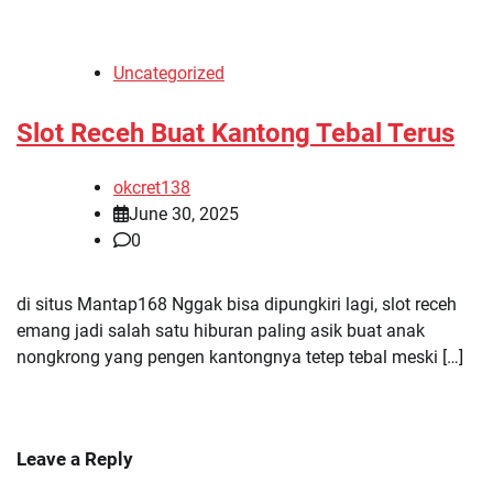
Uncategorized
Slot Receh Buat Kantong Tebal Terus
okcret138
June 30, 2025
0
di situs Mantap168 Nggak bisa dipungkiri lagi, slot receh
emang jadi salah satu hiburan paling asik buat anak
nongkrong yang pengen kantongnya tetep tebal meski […]
Leave a Reply