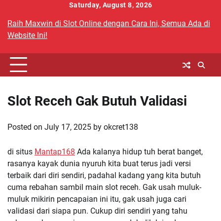
Skip
Saturday, August 8, 2026
to
Raih Maxwin di Slot Online dengan Cara Ini, Semua Ada di
content
Website Ini!
Slot Receh Gak Butuh Validasi
Posted on
July 17, 2025
by
okcret138
di situs
Mantap168
Ada kalanya hidup tuh berat banget,
rasanya kayak dunia nyuruh kita buat terus jadi versi
terbaik dari diri sendiri, padahal kadang yang kita butuh
cuma rebahan sambil main slot receh. Gak usah muluk-
muluk mikirin pencapaian ini itu, gak usah juga cari
validasi dari siapa pun. Cukup diri sendiri yang tahu