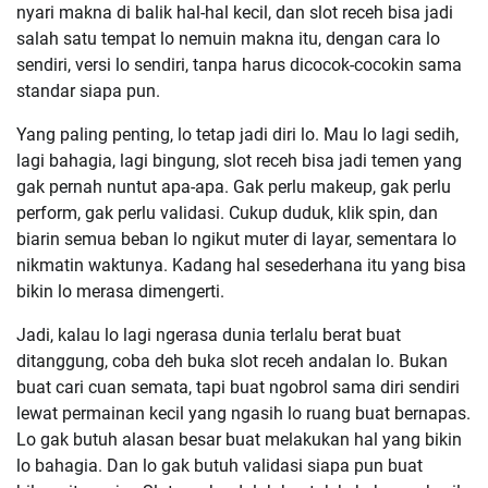
nyari makna di balik hal-hal kecil, dan slot receh bisa jadi
salah satu tempat lo nemuin makna itu, dengan cara lo
sendiri, versi lo sendiri, tanpa harus dicocok-cocokin sama
standar siapa pun.
Yang paling penting, lo tetap jadi diri lo. Mau lo lagi sedih,
lagi bahagia, lagi bingung, slot receh bisa jadi temen yang
gak pernah nuntut apa-apa. Gak perlu makeup, gak perlu
perform, gak perlu validasi. Cukup duduk, klik spin, dan
biarin semua beban lo ngikut muter di layar, sementara lo
nikmatin waktunya. Kadang hal sesederhana itu yang bisa
bikin lo merasa dimengerti.
Jadi, kalau lo lagi ngerasa dunia terlalu berat buat
ditanggung, coba deh buka slot receh andalan lo. Bukan
buat cari cuan semata, tapi buat ngobrol sama diri sendiri
lewat permainan kecil yang ngasih lo ruang buat bernapas.
Lo gak butuh alasan besar buat melakukan hal yang bikin
lo bahagia. Dan lo gak butuh validasi siapa pun buat