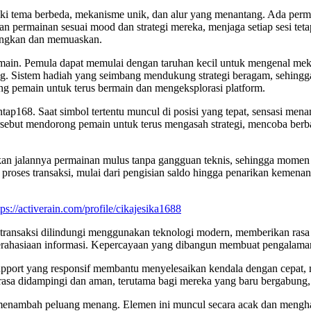
iki tema berbeda, mekanisme unik, dan alur yang menantang. Ada perma
permainan sesuai mood dan strategi mereka, menjaga setiap sesi tet
angkan dan memuaskan.
emain. Pemula dapat memulai dengan taruhan kecil untuk mengenal me
. Sistem hadiah yang seimbang mendukung strategi beragam, sehingga
ng pemain untuk terus bermain dan mengeksplorasi platform.
p168. Saat simbol tertentu muncul di posisi yang tepat, sensasi mena
sebut mendorong pemain untuk terus mengasah strategi, mencoba berb
ikan jalannya permainan mulus tanpa gangguan teknis, sehingga momen pe
roses transaksi, mulai dari pengisian saldo hingga penarikan kemenan
tps://activerain.com/profile/cikajesika1688
as transaksi dilindungi menggunakan teknologi modern, memberikan ra
erahasiaan informasi. Kepercayaan yang dibangun membuat pengalaman
upport yang responsif membantu menyelesaikan kendala dengan cepat, m
a didampingi dan aman, terutama bagi mereka yang baru bergabung, s
h menambah peluang menang. Elemen ini muncul secara acak dan menghadi