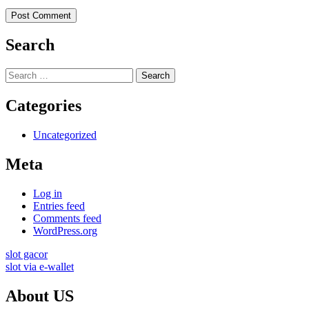
Search
Search
for:
Categories
Uncategorized
Meta
Log in
Entries feed
Comments feed
WordPress.org
slot gacor
slot via e-wallet
About US