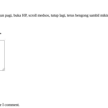
n pagi, buka HP, scroll medsos, tutup lagi, terus bengong sambil miki
*
me I comment.