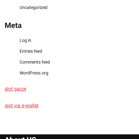
Uncategorized
Meta
Log in
Entries feed
Comments feed
WordPress.org
slot gacor
slot via e-wallet