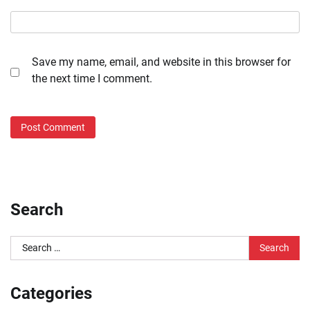
Save my name, email, and website in this browser for
the next time I comment.
Search
Search
for:
Categories