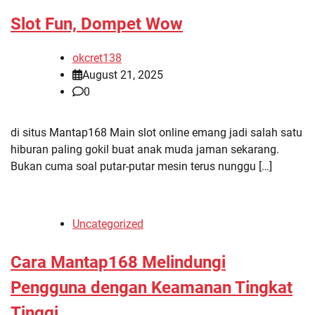
Slot Fun, Dompet Wow
okcret138
August 21, 2025
0
di situs Mantap168 Main slot online emang jadi salah satu
hiburan paling gokil buat anak muda jaman sekarang.
Bukan cuma soal putar-putar mesin terus nunggu […]
Uncategorized
Cara Mantap168 Melindungi
Pengguna dengan Keamanan Tingkat
Tinggi