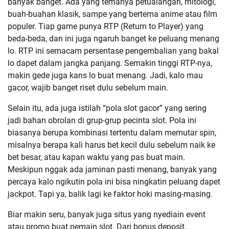
banyak banget. Ada yang temanya petualangan, mitologi,
buah-buahan klasik, sampe yang bertema anime atau film
populer. Tiap game punya RTP (Return to Player) yang
beda-beda, dan ini juga ngaruh banget ke peluang menang
lo. RTP ini semacam persentase pengembalian yang bakal
lo dapet dalam jangka panjang. Semakin tinggi RTP-nya,
makin gede juga kans lo buat menang. Jadi, kalo mau
gacor, wajib banget riset dulu sebelum main.
Selain itu, ada juga istilah “pola slot gacor” yang sering
jadi bahan obrolan di grup-grup pecinta slot. Pola ini
biasanya berupa kombinasi tertentu dalam memutar spin,
misalnya berapa kali harus bet kecil dulu sebelum naik ke
bet besar, atau kapan waktu yang pas buat main.
Meskipun nggak ada jaminan pasti menang, banyak yang
percaya kalo ngikutin pola ini bisa ningkatin peluang dapet
jackpot. Tapi ya, balik lagi ke faktor hoki masing-masing.
Biar makin seru, banyak juga situs yang nyediain event
atau promo buat pemain slot. Dari bonus deposit,