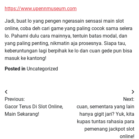
https://www.upennmuseum.com
Jadi, buat lo yang pengen ngerasain sensasi main slot
online, coba deh cari game yang paling cocok sama selera
lo. Pahami dulu cara mainnya, tentuin batas modal, dan
yang paling penting, nikmatin aja prosesnya. Siapa tau,
keberuntungan lagi berpihak ke lo dan cuan gede pun bisa
masuk ke kantong!
Posted in
Uncategorized
Post
Previous:
Next:
navigation
Gacor Terus Di Slot Online,
cuan, sementara yang lain
Main Sekarang!
hanya gigit jari? Yuk, kita
kupas tuntas rahasia para
pemenang jackpot slot
online!