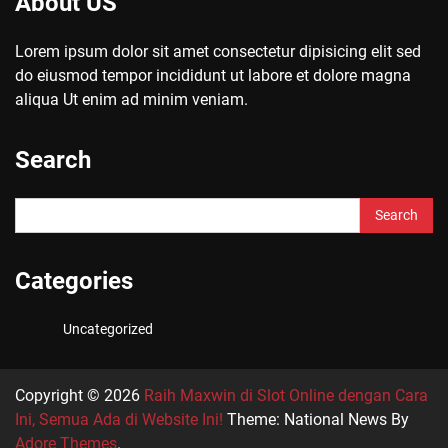
About US
Lorem ipsum dolor sit amet consectetur dipisicing elit sed
do eiusmod tempor incididunt ut labore et dolore magna
aliqua Ut enim ad minim veniam.
Search
Search
for:
Categories
Uncategorized
Copyright © 2026
Raih Maxwin di Slot Online dengan Cara
Ini, Semua Ada di Website Ini!
Theme: National News By
Adore Themes
.