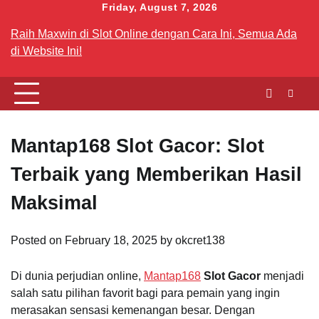
Skip
Friday, August 7, 2026
to
Raih Maxwin di Slot Online dengan Cara Ini, Semua Ada
content
di Website Ini!
Mantap168 Slot Gacor: Slot
Terbaik yang Memberikan Hasil
Maksimal
Posted on
February 18, 2025
by
okcret138
Di dunia perjudian online,
Mantap168
Slot Gacor
menjadi
salah satu pilihan favorit bagi para pemain yang ingin
merasakan sensasi kemenangan besar. Dengan