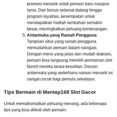
promosi menarik untuk pemain baru maupun
lama. Dari bonus selamat datang hingga
program loyalitas, kesempatan untuk
mendapatkan hadiah tambahan semakin
besar, meningkatkan peluang kemenangan.
Antarmuka yang Ramah Pengguna
Tampilan situs yang ramah pengguna
memudahkan pemain dalam navigasi.
Dengan menu yang jelas dan mudah diakses,
pemain bisa langsung memilih permainan slot
favorit mereka tanpa kesulitan. Desain
antarmuka yang sederhana namun menarik ini
sangat cocok bagi pemula sekalipun.
Tips Bermain di Mantap168 Slot Gacor
Untuk memaksimalkan peluang menang, ada beberapa
tips yang bisa diikuti oleh pemain: