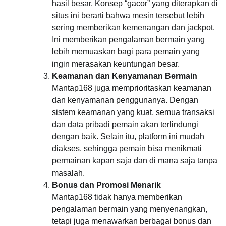
hasil besar. Konsep “gacor” yang diterapkan di
situs ini berarti bahwa mesin tersebut lebih
sering memberikan kemenangan dan jackpot.
Ini memberikan pengalaman bermain yang
lebih memuaskan bagi para pemain yang
ingin merasakan keuntungan besar.
Keamanan dan Kenyamanan Bermain
Mantap168 juga memprioritaskan keamanan
dan kenyamanan penggunanya. Dengan
sistem keamanan yang kuat, semua transaksi
dan data pribadi pemain akan terlindungi
dengan baik. Selain itu, platform ini mudah
diakses, sehingga pemain bisa menikmati
permainan kapan saja dan di mana saja tanpa
masalah.
Bonus dan Promosi Menarik
Mantap168 tidak hanya memberikan
pengalaman bermain yang menyenangkan,
tetapi juga menawarkan berbagai bonus dan