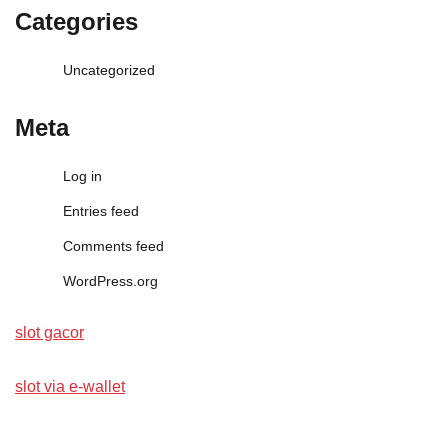
Categories
Uncategorized
Meta
Log in
Entries feed
Comments feed
WordPress.org
slot gacor
slot via e-wallet