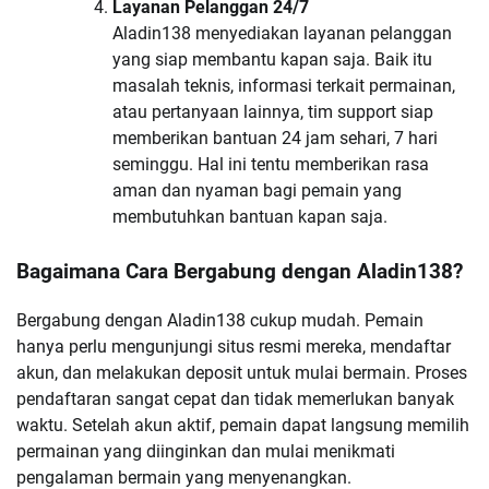
Layanan Pelanggan 24/7
Aladin138 menyediakan layanan pelanggan
yang siap membantu kapan saja. Baik itu
masalah teknis, informasi terkait permainan,
atau pertanyaan lainnya, tim support siap
memberikan bantuan 24 jam sehari, 7 hari
seminggu. Hal ini tentu memberikan rasa
aman dan nyaman bagi pemain yang
membutuhkan bantuan kapan saja.
Bagaimana Cara Bergabung dengan Aladin138?
Bergabung dengan Aladin138 cukup mudah. Pemain
hanya perlu mengunjungi situs resmi mereka, mendaftar
akun, dan melakukan deposit untuk mulai bermain. Proses
pendaftaran sangat cepat dan tidak memerlukan banyak
waktu. Setelah akun aktif, pemain dapat langsung memilih
permainan yang diinginkan dan mulai menikmati
pengalaman bermain yang menyenangkan.