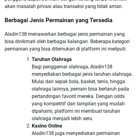
akan masalah privasi atau transaksi yang tidak aman.
Berbagai Jenis Permainan yang Tersedia
Aladin138 menawarkan berbagai jenis permainan yang
bisa dinikmati oleh berbagai kalangan. Beberapa kategori
permainan yang bisa ditemukan di platform ini meliputi:
Taruhan Olahraga
Bagi penggemar olahraga, Aladin138
menyediakan berbagai jenis taruhan olahraga.
Mulai dari sepak bola, basket, tenis, hingga
olahraga lainnya, pemain bisa bertaruh pada
pertandingan favorit mereka. Dengan odds
yang kompetitif dan tampilan yang mudah
dipahami, platform ini membuat taruhan
olahraga menjadi lebih seru.
Kasino Online
Aladin138 juga menyediakan permainan