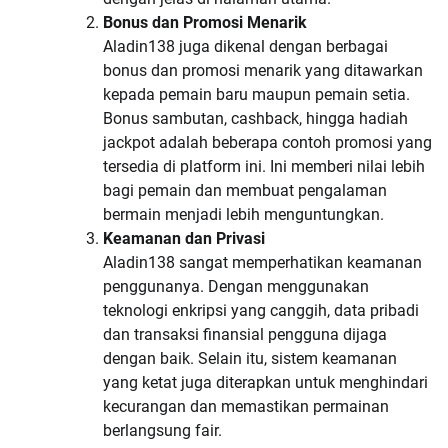
Bonus dan Promosi Menarik
Aladin138 juga dikenal dengan berbagai
bonus dan promosi menarik yang ditawarkan
kepada pemain baru maupun pemain setia.
Bonus sambutan, cashback, hingga hadiah
jackpot adalah beberapa contoh promosi yang
tersedia di platform ini. Ini memberi nilai lebih
bagi pemain dan membuat pengalaman
bermain menjadi lebih menguntungkan.
Keamanan dan Privasi
Aladin138 sangat memperhatikan keamanan
penggunanya. Dengan menggunakan
teknologi enkripsi yang canggih, data pribadi
dan transaksi finansial pengguna dijaga
dengan baik. Selain itu, sistem keamanan
yang ketat juga diterapkan untuk menghindari
kecurangan dan memastikan permainan
berlangsung fair.