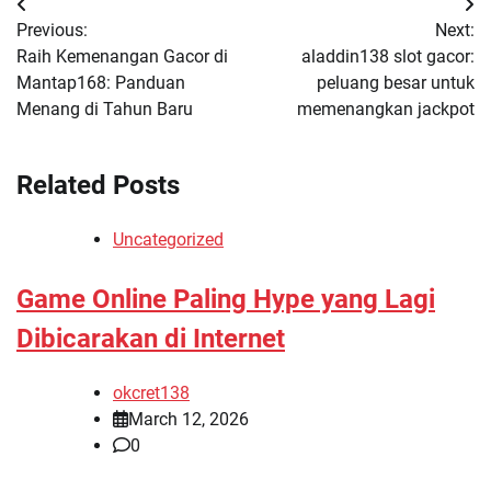
Post
Previous:
Next:
navigation
Raih Kemenangan Gacor di
aladdin138 slot gacor:
Mantap168: Panduan
peluang besar untuk
Menang di Tahun Baru
memenangkan jackpot
Related Posts
Uncategorized
Game Online Paling Hype yang Lagi
Dibicarakan di Internet
okcret138
March 12, 2026
0