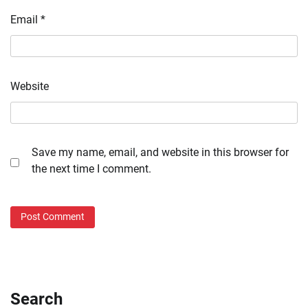
Email
*
Website
Save my name, email, and website in this browser for
the next time I comment.
Search