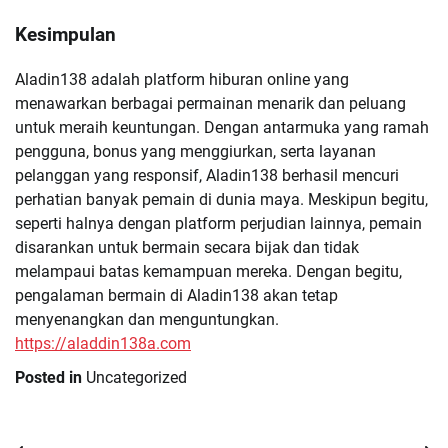
Kesimpulan
Aladin138 adalah platform hiburan online yang
menawarkan berbagai permainan menarik dan peluang
untuk meraih keuntungan. Dengan antarmuka yang ramah
pengguna, bonus yang menggiurkan, serta layanan
pelanggan yang responsif, Aladin138 berhasil mencuri
perhatian banyak pemain di dunia maya. Meskipun begitu,
seperti halnya dengan platform perjudian lainnya, pemain
disarankan untuk bermain secara bijak dan tidak
melampaui batas kemampuan mereka. Dengan begitu,
pengalaman bermain di Aladin138 akan tetap
menyenangkan dan menguntungkan.
https://aladdin138a.com
Posted in
Uncategorized