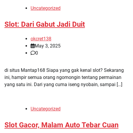
Uncategorized
Slot: Dari Gabut Jadi Duit
okcret138
May 3, 2025
0
di situs Mantap168 Siapa yang gak kenal slot? Sekarang
ini, hampir semua orang ngomongin tentang permainan
yang satu ini. Dari yang cuma iseng nyobain, sampai […]
Uncategorized
Slot Gacor, Malam Auto Tebar Cuan