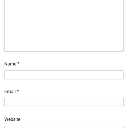
Name
*
Email
*
Website