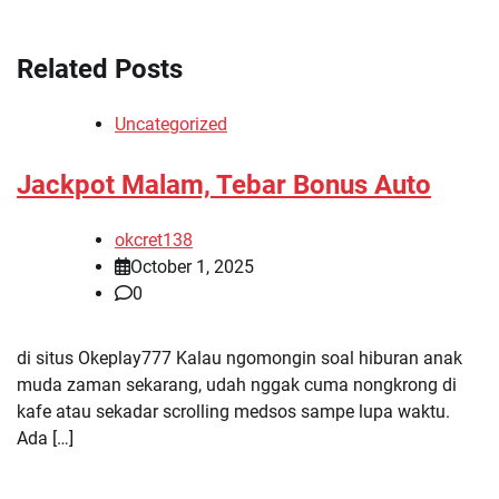
Related Posts
Uncategorized
Jackpot Malam, Tebar Bonus Auto
okcret138
October 1, 2025
0
di situs Okeplay777 Kalau ngomongin soal hiburan anak
muda zaman sekarang, udah nggak cuma nongkrong di
kafe atau sekadar scrolling medsos sampe lupa waktu.
Ada […]