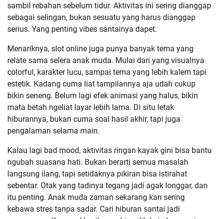
sambil rebahan sebelum tidur. Aktivitas ini sering dianggap
sebagai selingan, bukan sesuatu yang harus dianggap
serius. Yang penting vibes santainya dapet.
Menariknya, slot online juga punya banyak tema yang
relate sama selera anak muda. Mulai dari yang visualnya
colorful, karakter lucu, sampai tema yang lebih kalem tapi
estetik. Kadang cuma liat tampilannya aja udah cukup
bikin seneng. Belum lagi efek animasi yang halus, bikin
mata betah ngeliat layar lebih lama. Di situ letak
hiburannya, bukan cuma soal hasil akhir, tapi juga
pengalaman selama main.
Kalau lagi bad mood, aktivitas ringan kayak gini bisa bantu
ngubah suasana hati. Bukan berarti semua masalah
langsung ilang, tapi setidaknya pikiran bisa istirahat
sebentar. Otak yang tadinya tegang jadi agak longgar, dan
itu penting. Anak muda zaman sekarang kan sering
kebawa stres tanpa sadar. Cari hiburan santai jadi