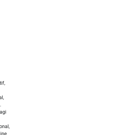
if,
l,
.
agi
onal,
ine