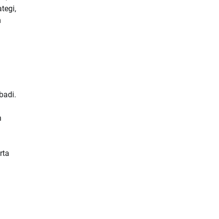
tegi,
m
badi.
n
rta