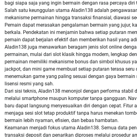
bagi siapa saja yang ingin bermain dengan rasa percaya diri t
Salah satu keunggulan utama Aladin138 adalah pengawasan re
mekanisme permainan hingga transaksi finansial, diawasi se
Pemain dapat merasakan pengalaman bermain yang jujur, kare
berkala. Pendekatan ini menjamin bahwa setiap putaran memi
pemain dapat berjalan efektif dan memberikan hasil yang adi
Aladin138 juga menawarkan beragam jenis slot online dengan
permainan, mulai dari slot klasik hingga modern, lengkap d
permainan memiliki mekanisme bonus dan simbol khusus yan
jackpot, dan mini game membuat setiap putaran terasa seru
menemukan game yang paling sesuai dengan gaya bermain me
lisensi resmi yang sah.
Dari sisi teknis, Aladin138 menonjol dengan performa stabil
melalui smartphone maupun komputer tanpa gangguan. Navig
baru dapat langsung menyesuaikan diri dengan cepat. Fitur a
menjaga sesi slot tetap produktif tanpa harus menekan tomb
bermain lebih nyaman, efisien, dan bebas hambatan.
Keamanan menjadi fokus utama Aladin138. Semua data pengg
transaksi deposit dan penarikan diproses melalui prosedur 