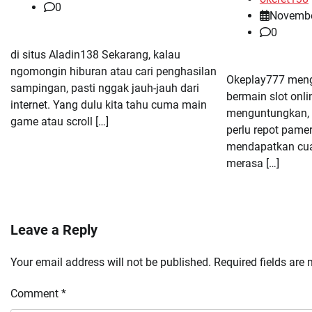
0
Novembe
0
di situs Aladin138 Sekarang, kalau
ngomongin hiburan atau cari penghasilan
Okeplay777 men
sampingan, pasti nggak jauh-jauh dari
bermain slot onli
internet. Yang dulu kita tahu cuma main
menguntungkan, 
game atau scroll […]
perlu repot pamer
mendapatkan cu
merasa […]
Leave a Reply
Your email address will not be published.
Required fields are
Comment
*