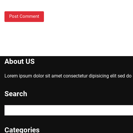
About US
Lorem ipsum dolor sit amet consectetur dipisicing elit sed d
Search
Search
for:
Categories