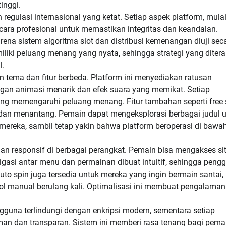
inggi.
gulasi internasional yang ketat. Setiap aspek platform, mulai
cara profesional untuk memastikan integritas dan keandalan.
na sistem algoritma slot dan distribusi kemenangan diuji sec
liki peluang menang yang nyata, sehingga strategi yang diter
l.
 tema dan fitur berbeda. Platform ini menyediakan ratusan
engan animasi menarik dan efek suara yang memikat. Setiap
g memengaruhi peluang menang. Fitur tambahan seperti free 
 dan menantang. Pemain dapat mengeksplorasi berbagai judul 
reka, sambil tetap yakin bahwa platform beroperasi di bawa
 dan responsif di berbagai perangkat. Pemain bisa mengakses si
asi antar menu dan permainan dibuat intuitif, sehingga peng
uto spin juga tersedia untuk mereka yang ingin bermain santai,
ol manual berulang kali. Optimalisasi ini membuat pengalaman
una terlindungi dengan enkripsi modern, sementara setiap
aman dan transparan. Sistem ini memberi rasa tenang bagi pema