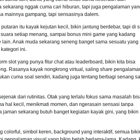
 sekarang nggak cuma cari hiburan, tapi juga pengalaman yan
arena mainnya gampang, tapi sensasinya dalem.
taran itu kayak kejutan kecil, bikin jantung berdebar, tapi di s
fek suara setiap menang, sampai bonus mini game yang kadang
me lain. Anak muda sekarang seneng banget sama sesuatu yang
kategori ini.
m slot yang punya fitur chat atau leaderboard, bikin kita bisa
ng. Rasanya kayak nongkrong virtual, saling share pengalama
bukan cuma soal sendiri, kadang juga tentang berbagi senang 
s sejenak dari rutinitas. Otak yang terlalu fokus sama masalah bi
s sama hal kecil, menikmati momen, dan ngerasain sensasi tanpa
da jaman sekarang butuh banget kegiatan kayak gini, yang bikin
colorful, simbol keren, background yang interaktif, semua biki
tapi pengalaman visual yang bikin betah berlama-lama. Kadang, k