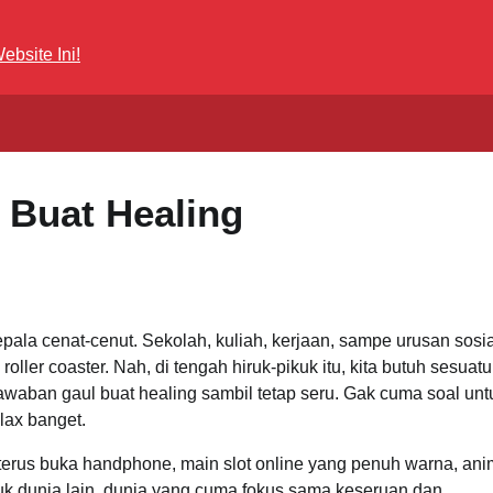
bsite Ini!
 Buat Healing
ala cenat-cenut. Sekolah, kuliah, kerjaan, sampe urusan sosia
ller coaster. Nah, di tengah hiruk-pikuk itu, kita butuh sesuat
i jawaban gaul buat healing sambil tetap seru. Gak cuma soal un
elax banget.
 terus buka handphone, main slot online yang penuh warna, ani
uk dunia lain, dunia yang cuma fokus sama keseruan dan