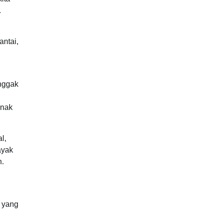
.
antai,
“nggak
Anak
l,
ayak
n.
u yang