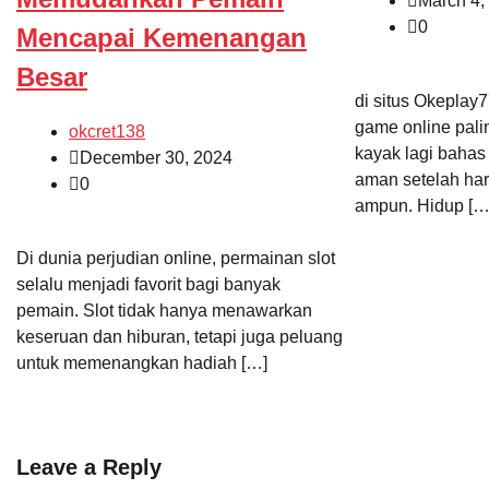
March 4,
0
Mencapai Kemenangan
Besar
di situs Okeplay
game online pali
okcret138
kayak lagi bahas 
December 30, 2024
aman setelah har
0
ampun. Hidup […
Di dunia perjudian online, permainan slot
selalu menjadi favorit bagi banyak
pemain. Slot tidak hanya menawarkan
keseruan dan hiburan, tetapi juga peluang
untuk memenangkan hadiah […]
Leave a Reply