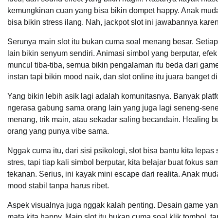
kemungkinan cuan yang bisa bikin dompet happy. Anak muda
bisa bikin stress ilang. Nah, jackpot slot ini jawabannya k
Serunya main slot itu bukan cuma soal menang besar. Setiap pu
lain bikin senyum sendiri. Animasi simbol yang berputar, e
muncul tiba-tiba, semua bikin pengalaman itu beda dari ga
instan tapi bikin mood naik, dan slot online itu juara banget di 
Yang bikin lebih asik lagi adalah komunitasnya. Banyak platfor
ngerasa gabung sama orang lain yang juga lagi seneng-sene
menang, trik main, atau sekadar saling becandain. Healing 
orang yang punya vibe sama.
Nggak cuma itu, dari sisi psikologi, slot bisa bantu kita lepa
stres, tapi tiap kali simbol berputar, kita belajar buat foku
tekanan. Serius, ini kayak mini escape dari realita. Anak mu
mood stabil tanpa harus ribet.
Aspek visualnya juga nggak kalah penting. Desain game yang 
mata kita happy. Main slot itu bukan cuma soal klik tombol, 