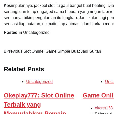
Kesimpulannya, jackpot slot itu gaul banget buat healing. Di
senang, dan tetap engaged sama hiburan yang ringan tapi re
semuanya bikin pengalaman itu lengkap. Jadi, kalau lagi peng
sensasi tiap putaran, nikmatin tiap animasi, dan biarkan mood
Posted in
Uncategorized
Post
Previous:
Slot Online: Game Simple Buat Jadi Sultan
navigation
Related Posts
Uncategorized
Unca
Okeplay777: Slot Online
Game Onli
Terbaik yang
okcret138
Memudahkan Pemain