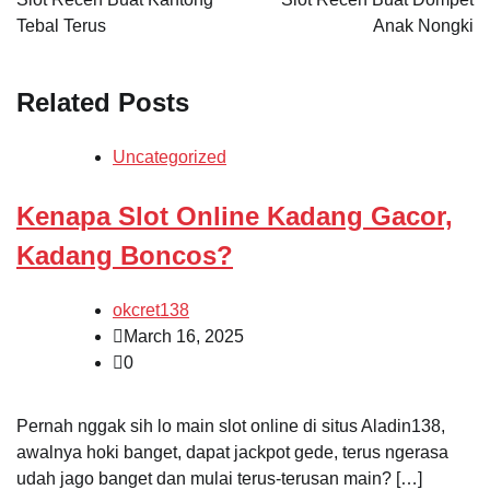
Tebal Terus
Anak Nongki
Related Posts
Uncategorized
Kenapa Slot Online Kadang Gacor,
Kadang Boncos?
okcret138
March 16, 2025
0
Pernah nggak sih lo main slot online di situs Aladin138,
awalnya hoki banget, dapat jackpot gede, terus ngerasa
udah jago banget dan mulai terus-terusan main? […]