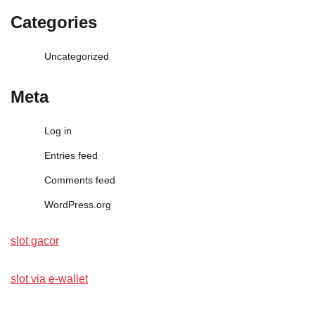
Categories
Uncategorized
Meta
Log in
Entries feed
Comments feed
WordPress.org
slot gacor
slot via e-wallet