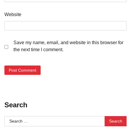
Website
Save my name, email, and website in this browser for
the next time I comment.
Search
Search
for: