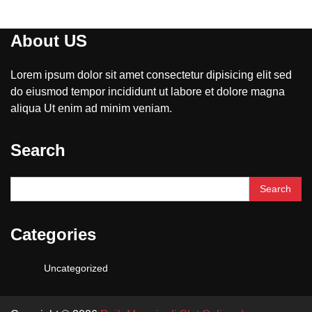
About US
Lorem ipsum dolor sit amet consectetur dipisicing elit sed
do eiusmod tempor incididunt ut labore et dolore magna
aliqua Ut enim ad minim veniam.
Search
Search
for:
Categories
Uncategorized