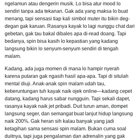
ngelamun atau dengerin musik. Lo bisa atur mood lo
sendiri tanpa ada tekanan. Gak ada yang maksa lo buat
menang, tapi sensasi tiap kali simbol muter itu bikin deg-
degan gak karuan. Rasanya kayak lo lagi nunggu chat dari
gebetan, gak tau bakal dibales apa di-read doang. Tapi
bedanya, spin bisa kasih lo kepastian yang kadang
langsung bikin lo senyum-senyum sendiri di tengah
malam.
Kadang, ada juga momen di mana lo hampir nyerah
karena putaran gak ngasih hasil apa-apa. Tapi di situlah
mental diuji. Anak-anak spin malam udah tau,
keberuntungan tuh kayak naik ojek online—kadang cepet
datang, kadang harus sabar nungguin. Tapi sekali dapet,
rasanya kayak naik jet pribadi. Duit turun aman, dompet
langsung seger, dan semangat buat lanjut hidup langsung
naik 200%. Gak heran sih kalau banyak yang jadi
ketagihan sama sensasi spin malam. Bukan cuma soal
duitnya, tapi juga pengalaman dan adrenalin yang gak