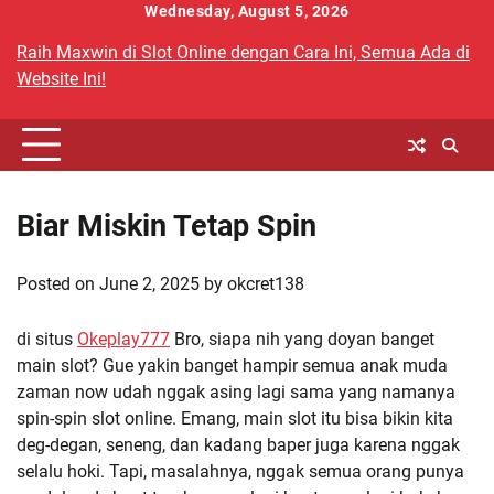
Skip
Wednesday, August 5, 2026
to
Raih Maxwin di Slot Online dengan Cara Ini, Semua Ada di
content
Website Ini!
Biar Miskin Tetap Spin
Posted on
June 2, 2025
by
okcret138
di situs
Okeplay777
Bro, siapa nih yang doyan banget
main slot? Gue yakin banget hampir semua anak muda
zaman now udah nggak asing lagi sama yang namanya
spin-spin slot online. Emang, main slot itu bisa bikin kita
deg-degan, seneng, dan kadang baper juga karena nggak
selalu hoki. Tapi, masalahnya, nggak semua orang punya