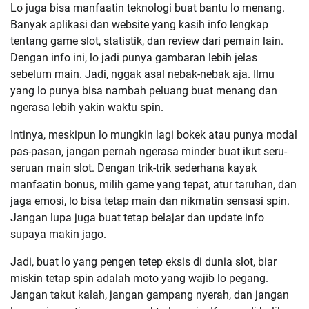
Lo juga bisa manfaatin teknologi buat bantu lo menang.
Banyak aplikasi dan website yang kasih info lengkap
tentang game slot, statistik, dan review dari pemain lain.
Dengan info ini, lo jadi punya gambaran lebih jelas
sebelum main. Jadi, nggak asal nebak-nebak aja. Ilmu
yang lo punya bisa nambah peluang buat menang dan
ngerasa lebih yakin waktu spin.
Intinya, meskipun lo mungkin lagi bokek atau punya modal
pas-pasan, jangan pernah ngerasa minder buat ikut seru-
seruan main slot. Dengan trik-trik sederhana kayak
manfaatin bonus, milih game yang tepat, atur taruhan, dan
jaga emosi, lo bisa tetap main dan nikmatin sensasi spin.
Jangan lupa juga buat tetap belajar dan update info
supaya makin jago.
Jadi, buat lo yang pengen tetep eksis di dunia slot, biar
miskin tetap spin adalah moto yang wajib lo pegang.
Jangan takut kalah, jangan gampang nyerah, dan jangan