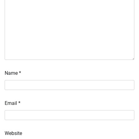
Name
*
Email
*
Website