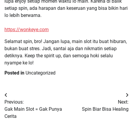
lupa enjoy setiap momen waktu lo main. Karena di balik
setiap spin, ada harapan dan keseruan yang bisa bikin hari
lo lebih berwarna.
https://wonkeye.com
Selamat spin, bro! Jangan lupa, main slot itu buat hiburan,
bukan buat stres. Jadi, santai aja dan nikmatin setiap
detiknya. Keep the spirit up, dan semoga hoki selalu
nyampe ke lo!
Posted in
Uncategorized
Post
Previous:
Next:
navigation
Gak Main Slot = Gak Punya
Spin Biar Bisa Healing
Cerita