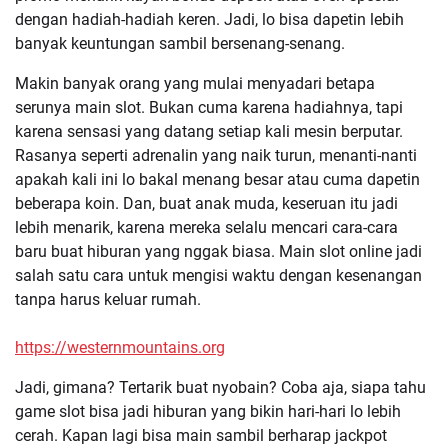
dengan hadiah-hadiah keren. Jadi, lo bisa dapetin lebih
banyak keuntungan sambil bersenang-senang.
Makin banyak orang yang mulai menyadari betapa
serunya main slot. Bukan cuma karena hadiahnya, tapi
karena sensasi yang datang setiap kali mesin berputar.
Rasanya seperti adrenalin yang naik turun, menanti-nanti
apakah kali ini lo bakal menang besar atau cuma dapetin
beberapa koin. Dan, buat anak muda, keseruan itu jadi
lebih menarik, karena mereka selalu mencari cara-cara
baru buat hiburan yang nggak biasa. Main slot online jadi
salah satu cara untuk mengisi waktu dengan kesenangan
tanpa harus keluar rumah.
https://westernmountains.org
Jadi, gimana? Tertarik buat nyobain? Coba aja, siapa tahu
game slot bisa jadi hiburan yang bikin hari-hari lo lebih
cerah. Kapan lagi bisa main sambil berharap jackpot