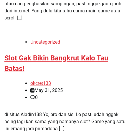
atau cari penghasilan sampingan, pasti nggak jauh-jauh
dari internet. Yang dulu kita tahu cuma main game atau
scroll […]
Uncategorized
Slot Gak Bikin Bangkrut Kalo Tau
Batas!
okcret138
May 31, 2025
0
di situs Aladin138 Yo, bro dan sis! Lo pasti udah nggak
asing lagi kan sama yang namanya slot? Game yang satu
ini emang jadi primadona […]