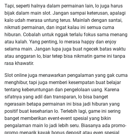
Tapi, seperti halnya dalam permainan lain, lo juga harus
bijak dalam main slot. Jangan sampai keterusan, apalagi
kalo udah merasa untung terus. Mainlah dengan santai,
nikmati permainan, dan ingat kalau ini semua cuma
hiburan. Cobalah untuk nggak terlalu fokus sama menang
atau kalah. Yang penting, lo merasa happy dan enjoy
selama main. Jangan lupa juga buat ngecek batas waktu
atau anggaran lo, biar tetep bisa nikmatin game ini tanpa
rasa khawatir.
Slot online juga menawarkan pengalaman yang gak cuma
menghibur, tapi juga memberi kesempatan buat belajar
tentang keberuntungan dan pengelolaan uang. Karena
sifatnya yang adil dan transparan, lo bisa banget
ngerasain betapa permainan ini bisa jadi hiburan yang
positif buat keseharian lo. Terlebih lagi, game ini sering
banget memberikan event-event spesial yang bikin
pengalaman main lo jadi lebih seru. Biasanya ada promo-
promo menarik kayak bonus deposit atau even spesial