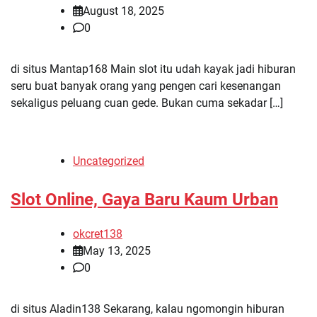
August 18, 2025
0
di situs Mantap168 Main slot itu udah kayak jadi hiburan
seru buat banyak orang yang pengen cari kesenangan
sekaligus peluang cuan gede. Bukan cuma sekadar […]
Uncategorized
Slot Online, Gaya Baru Kaum Urban
okcret138
May 13, 2025
0
di situs Aladin138 Sekarang, kalau ngomongin hiburan