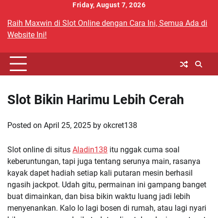
Skip
Friday, August 7, 2026
to
Raih Maxwin di Slot Online dengan Cara Ini, Semua Ada di
content
Website Ini!
Slot Bikin Harimu Lebih Cerah
Posted on
April 25, 2025
by
okcret138
Slot online di situs
Aladin138
itu nggak cuma soal
keberuntungan, tapi juga tentang serunya main, rasanya
kayak dapet hadiah setiap kali putaran mesin berhasil
ngasih jackpot. Udah gitu, permainan ini gampang banget
buat dimainkan, dan bisa bikin waktu luang jadi lebih
menyenankan. Kalo lo lagi bosen di rumah, atau lagi nyari