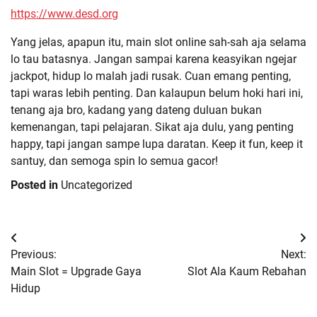
https://www.desd.org
Yang jelas, apapun itu, main slot online sah-sah aja selama
lo tau batasnya. Jangan sampai karena keasyikan ngejar
jackpot, hidup lo malah jadi rusak. Cuan emang penting,
tapi waras lebih penting. Dan kalaupun belum hoki hari ini,
tenang aja bro, kadang yang dateng duluan bukan
kemenangan, tapi pelajaran. Sikat aja dulu, yang penting
happy, tapi jangan sampe lupa daratan. Keep it fun, keep it
santuy, dan semoga spin lo semua gacor!
Posted in
Uncategorized
Post
Previous:
Next:
navigation
Main Slot = Upgrade Gaya
Slot Ala Kaum Rebahan
Hidup