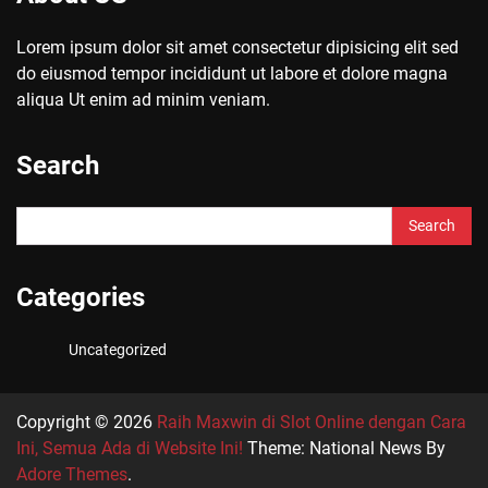
Lorem ipsum dolor sit amet consectetur dipisicing elit sed
do eiusmod tempor incididunt ut labore et dolore magna
aliqua Ut enim ad minim veniam.
Search
Search
for:
Categories
Uncategorized
Copyright © 2026
Raih Maxwin di Slot Online dengan Cara
Ini, Semua Ada di Website Ini!
Theme: National News By
Adore Themes
.