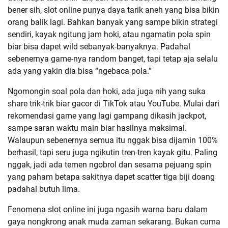
bener sih, slot online punya daya tarik aneh yang bisa bikin
orang balik lagi. Bahkan banyak yang sampe bikin strategi
sendiri, kayak ngitung jam hoki, atau ngamatin pola spin
biar bisa dapet wild sebanyak-banyaknya. Padahal
sebenernya game-nya random banget, tapi tetap aja selalu
ada yang yakin dia bisa “ngebaca pola.”
Ngomongin soal pola dan hoki, ada juga nih yang suka
share trik-trik biar gacor di TikTok atau YouTube. Mulai dari
rekomendasi game yang lagi gampang dikasih jackpot,
sampe saran waktu main biar hasilnya maksimal.
Walaupun sebenernya semua itu nggak bisa dijamin 100%
berhasil, tapi seru juga ngikutin tren-tren kayak gitu. Paling
nggak, jadi ada temen ngobrol dan sesama pejuang spin
yang paham betapa sakitnya dapet scatter tiga biji doang
padahal butuh lima.
Fenomena slot online ini juga ngasih warna baru dalam
gaya nongkrong anak muda zaman sekarang. Bukan cuma