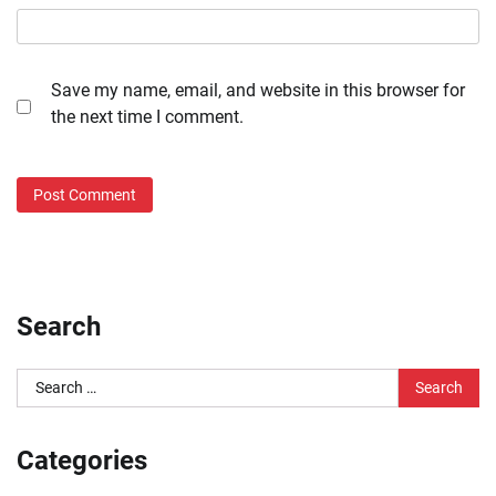
Save my name, email, and website in this browser for
the next time I comment.
Search
Search
for:
Categories