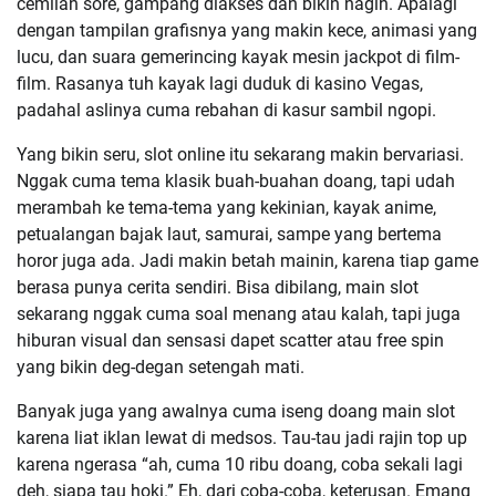
cemilan sore, gampang diakses dan bikin nagih. Apalagi
dengan tampilan grafisnya yang makin kece, animasi yang
lucu, dan suara gemerincing kayak mesin jackpot di film-
film. Rasanya tuh kayak lagi duduk di kasino Vegas,
padahal aslinya cuma rebahan di kasur sambil ngopi.
Yang bikin seru, slot online itu sekarang makin bervariasi.
Nggak cuma tema klasik buah-buahan doang, tapi udah
merambah ke tema-tema yang kekinian, kayak anime,
petualangan bajak laut, samurai, sampe yang bertema
horor juga ada. Jadi makin betah mainin, karena tiap game
berasa punya cerita sendiri. Bisa dibilang, main slot
sekarang nggak cuma soal menang atau kalah, tapi juga
hiburan visual dan sensasi dapet scatter atau free spin
yang bikin deg-degan setengah mati.
Banyak juga yang awalnya cuma iseng doang main slot
karena liat iklan lewat di medsos. Tau-tau jadi rajin top up
karena ngerasa “ah, cuma 10 ribu doang, coba sekali lagi
deh, siapa tau hoki.” Eh, dari coba-coba, keterusan. Emang