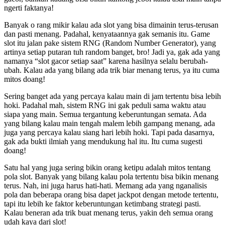
ngerti faktanya!
Banyak o rang mikir kalau ada slot yang bisa dimainin terus-terusan
dan pasti menang. Padahal, kenyataannya gak semanis itu. Game
slot itu jalan pake sistem RNG (Random Number Generator), yang
artinya setiap putaran tuh random banget, bro! Jadi ya, gak ada yang
namanya “slot gacor setiap saat” karena hasilnya selalu berubah-
ubah. Kalau ada yang bilang ada trik biar menang terus, ya itu cuma
mitos doang!
Sering banget ada yang percaya kalau main di jam tertentu bisa lebih
hoki. Padahal mah, sistem RNG ini gak peduli sama waktu atau
siapa yang main. Semua tergantung keberuntungan semata. Ada
yang bilang kalau main tengah malem lebih gampang menang, ada
juga yang percaya kalau siang hari lebih hoki. Tapi pada dasarnya,
gak ada bukti ilmiah yang mendukung hal itu. Itu cuma sugesti
doang!
Satu hal yang juga sering bikin orang ketipu adalah mitos tentang
pola slot. Banyak yang bilang kalau pola tertentu bisa bikin menang
terus. Nah, ini juga harus hati-hati. Memang ada yang nganalisis
pola dan beberapa orang bisa dapet jackpot dengan metode tertentu,
tapi itu lebih ke faktor keberuntungan ketimbang strategi pasti.
Kalau beneran ada trik buat menang terus, yakin deh semua orang
udah kaya dari slot!