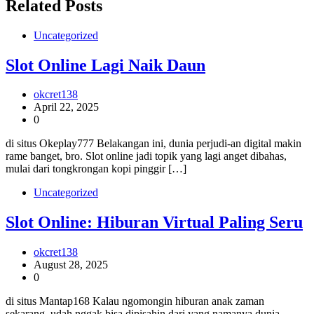
Related Posts
Uncategorized
Slot Online Lagi Naik Daun
okcret138
April 22, 2025
0
di situs Okeplay777 Belakangan ini, dunia perjudi-an digital makin
rame banget, bro. Slot online jadi topik yang lagi anget dibahas,
mulai dari tongkrongan kopi pinggir […]
Uncategorized
Slot Online: Hiburan Virtual Paling Seru
okcret138
August 28, 2025
0
di situs Mantap168 Kalau ngomongin hiburan anak zaman
sekarang, udah nggak bisa dipisahin dari yang namanya dunia