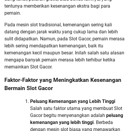
tentunya memberikan kesenangan ekstra bagi para
pemain.
Pada mesin slot tradisional, kemenangan sering kali
datang dengan jarak waktu yang cukup lama dan lebih
sulit didapatkan. Namun, pada Slot Gacor, pemain merasa
lebih sering mendapatkan kemenangan, baik itu
kemenangan kecil maupun besar. Inilah salah satu alasan
mengapa banyak pemain merasa lebih terhibur ketika
memainkan Slot Gacor.
Faktor-Faktor yang Meningkatkan Kesenangan
Bermain Slot Gacor
Peluang Kemenangan yang Lebih Tinggi
Salah satu faktor utama yang membuat Slot
Gacor begitu menyenangkan adalah
peluang
kemenangan yang lebih tinggi
. Berbeda
dengan mesin slot biasa yang menawarkan