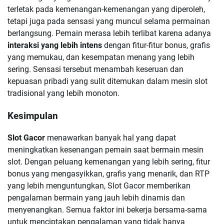
terletak pada kemenangan-kemenangan yang diperoleh,
tetapi juga pada sensasi yang muncul selama permainan
berlangsung. Pemain merasa lebih terlibat karena adanya
interaksi yang lebih intens
dengan fitur-fitur bonus, grafis
yang memukau, dan kesempatan menang yang lebih
sering. Sensasi tersebut menambah keseruan dan
kepuasan pribadi yang sulit ditemukan dalam mesin slot
tradisional yang lebih monoton.
Kesimpulan
Slot Gacor
menawarkan banyak hal yang dapat
meningkatkan kesenangan pemain saat bermain mesin
slot. Dengan peluang kemenangan yang lebih sering, fitur
bonus yang mengasyikkan, grafis yang menarik, dan RTP
yang lebih menguntungkan, Slot Gacor memberikan
pengalaman bermain yang jauh lebih dinamis dan
menyenangkan. Semua faktor ini bekerja bersama-sama
untuk menciptakan pengalaman yang tidak hanya