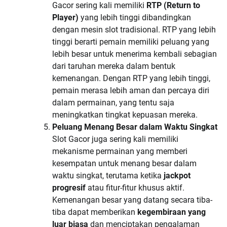
Gacor sering kali memiliki
RTP (Return to
Player)
yang lebih tinggi dibandingkan
dengan mesin slot tradisional. RTP yang lebih
tinggi berarti pemain memiliki peluang yang
lebih besar untuk menerima kembali sebagian
dari taruhan mereka dalam bentuk
kemenangan. Dengan RTP yang lebih tinggi,
pemain merasa lebih aman dan percaya diri
dalam permainan, yang tentu saja
meningkatkan tingkat kepuasan mereka.
Peluang Menang Besar dalam Waktu Singkat
Slot Gacor juga sering kali memiliki
mekanisme permainan yang memberi
kesempatan untuk menang besar dalam
waktu singkat, terutama ketika
jackpot
progresif
atau fitur-fitur khusus aktif.
Kemenangan besar yang datang secara tiba-
tiba dapat memberikan
kegembiraan yang
luar biasa
dan menciptakan pengalaman