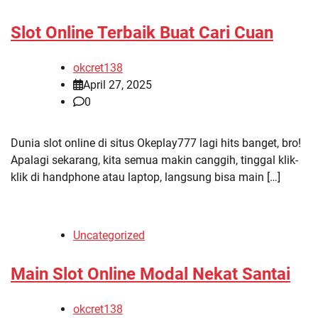
Slot Online Terbaik Buat Cari Cuan
okcret138
April 27, 2025
0
Dunia slot online di situs Okeplay777 lagi hits banget, bro!
Apalagi sekarang, kita semua makin canggih, tinggal klik-
klik di handphone atau laptop, langsung bisa main […]
Uncategorized
Main Slot Online Modal Nekat Santai
okcret138