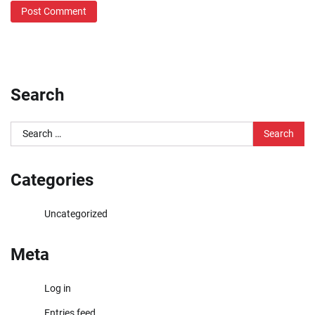
Search
Search
for:
Categories
Uncategorized
Meta
Log in
Entries feed