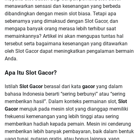
menawarkan sensasi dan kesenangan yang berbeda
dibandingkan dengan mesin slot biasa. Tetapi apa
sebenarnya yang dimaksud dengan Slot Gacor, dan
mengapa banyak orang merasa lebih terhibur saat
memainkannya? Artikel ini akan mengupas tuntas hal
tersebut serta bagaimana kesenangan yang ditawarkan
oleh Slot Gacor dapat meningkatkan pengalaman bermain
Anda.
Apa Itu Slot Gacor?
Istilah
Slot Gacor
berasal dari kata
gacor
yang dalam
bahasa Indonesia berarti “sering berbunyi” atau “sering
memberikan hasil”. Dalam konteks permainan slot,
Slot
Gacor
merujuk pada mesin slot yang dianggap memiliki
frekuensi kemenangan yang lebih tinggi atau sering
memberikan hadiah kepada pemain. Mesin ini cenderung
memberikan lebih banyak pembayaran, baik dalam bentuk
uang tunai, putaran gratis, atau bonus lainnya, yang