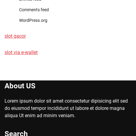
Comments feed
WordPress.org
slot gacor
slot via e-wallet
About US
Lorem ipsum dolor sit amet consectetur dipisicing elit sed
do eiusmod tempor incididunt ut labore et dolore magna
aliqua Ut enim ad minim veniam.
Search