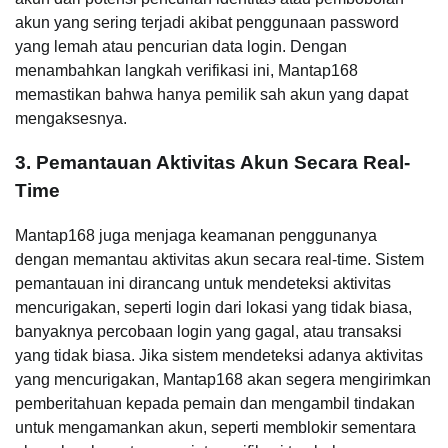
akun yang sering terjadi akibat penggunaan password
yang lemah atau pencurian data login. Dengan
menambahkan langkah verifikasi ini, Mantap168
memastikan bahwa hanya pemilik sah akun yang dapat
mengaksesnya.
3.
Pemantauan Aktivitas Akun Secara Real-
Time
Mantap168 juga menjaga keamanan penggunanya
dengan memantau aktivitas akun secara real-time. Sistem
pemantauan ini dirancang untuk mendeteksi aktivitas
mencurigakan, seperti login dari lokasi yang tidak biasa,
banyaknya percobaan login yang gagal, atau transaksi
yang tidak biasa. Jika sistem mendeteksi adanya aktivitas
yang mencurigakan, Mantap168 akan segera mengirimkan
pemberitahuan kepada pemain dan mengambil tindakan
untuk mengamankan akun, seperti memblokir sementara