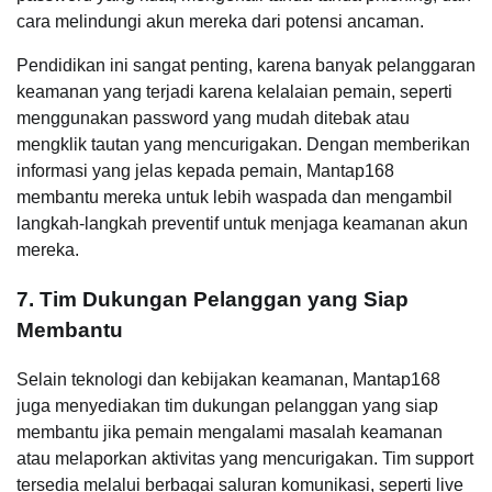
cara melindungi akun mereka dari potensi ancaman.
Pendidikan ini sangat penting, karena banyak pelanggaran
keamanan yang terjadi karena kelalaian pemain, seperti
menggunakan password yang mudah ditebak atau
mengklik tautan yang mencurigakan. Dengan memberikan
informasi yang jelas kepada pemain, Mantap168
membantu mereka untuk lebih waspada dan mengambil
langkah-langkah preventif untuk menjaga keamanan akun
mereka.
7.
Tim Dukungan Pelanggan yang Siap
Membantu
Selain teknologi dan kebijakan keamanan, Mantap168
juga menyediakan tim dukungan pelanggan yang siap
membantu jika pemain mengalami masalah keamanan
atau melaporkan aktivitas yang mencurigakan. Tim support
tersedia melalui berbagai saluran komunikasi, seperti live