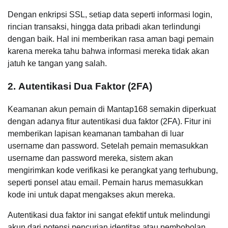
Dengan enkripsi SSL, setiap data seperti informasi login,
rincian transaksi, hingga data pribadi akan terlindungi
dengan baik. Hal ini memberikan rasa aman bagi pemain
karena mereka tahu bahwa informasi mereka tidak akan
jatuh ke tangan yang salah.
2.
Autentikasi Dua Faktor (2FA)
Keamanan akun pemain di Mantap168 semakin diperkuat
dengan adanya fitur autentikasi dua faktor (2FA). Fitur ini
memberikan lapisan keamanan tambahan di luar
username dan password. Setelah pemain memasukkan
username dan password mereka, sistem akan
mengirimkan kode verifikasi ke perangkat yang terhubung,
seperti ponsel atau email. Pemain harus memasukkan
kode ini untuk dapat mengakses akun mereka.
Autentikasi dua faktor ini sangat efektif untuk melindungi
akun dari potensi pencurian identitas atau pembobolan