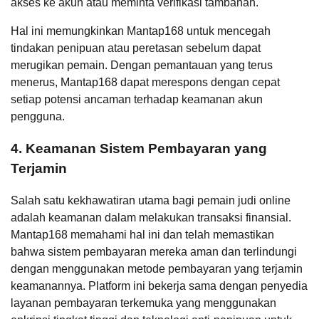
akses ke akun atau meminta verifikasi tambahan.
Hal ini memungkinkan Mantap168 untuk mencegah
tindakan penipuan atau peretasan sebelum dapat
merugikan pemain. Dengan pemantauan yang terus
menerus, Mantap168 dapat merespons dengan cepat
setiap potensi ancaman terhadap keamanan akun
pengguna.
4.
Keamanan Sistem Pembayaran yang
Terjamin
Salah satu kekhawatiran utama bagi pemain judi online
adalah keamanan dalam melakukan transaksi finansial.
Mantap168 memahami hal ini dan telah memastikan
bahwa sistem pembayaran mereka aman dan terlindungi
dengan menggunakan metode pembayaran yang terjamin
keamanannya. Platform ini bekerja sama dengan penyedia
layanan pembayaran terkemuka yang menggunakan