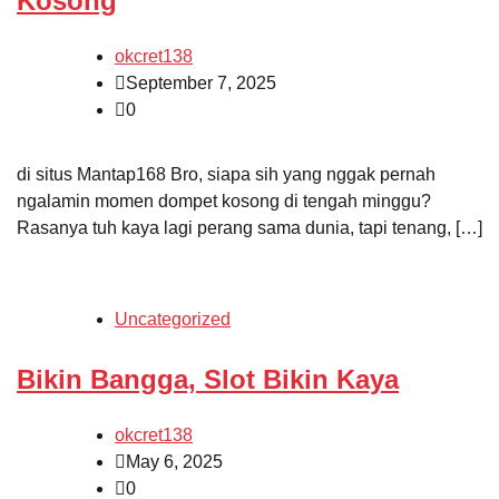
Kosong
okcret138
September 7, 2025
0
di situs Mantap168 Bro, siapa sih yang nggak pernah
ngalamin momen dompet kosong di tengah minggu?
Rasanya tuh kaya lagi perang sama dunia, tapi tenang, […]
Uncategorized
Bikin Bangga, Slot Bikin Kaya
okcret138
May 6, 2025
0