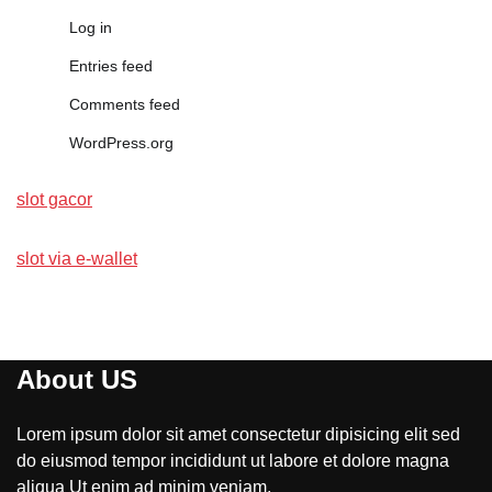
Log in
Entries feed
Comments feed
WordPress.org
slot gacor
slot via e-wallet
About US
Lorem ipsum dolor sit amet consectetur dipisicing elit sed
do eiusmod tempor incididunt ut labore et dolore magna
aliqua Ut enim ad minim veniam.